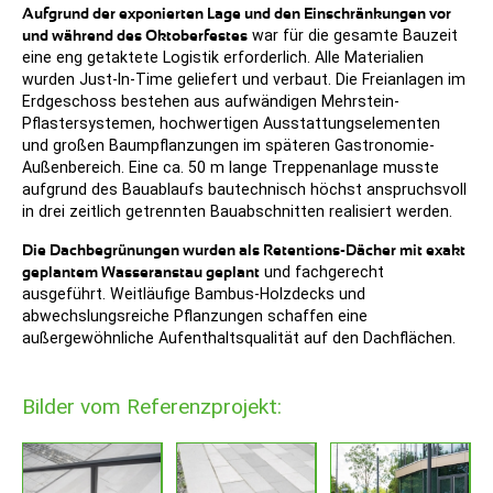
Aufgrund der exponierten Lage und den Einschränkungen vor
und während des Oktoberfestes
war für die gesamte Bauzeit
eine eng getaktete Logistik erforderlich. Alle Materialien
wurden Just-In-Time geliefert und verbaut. Die Freianlagen im
Erdgeschoss bestehen aus aufwändigen Mehrstein-
Pflastersystemen, hochwertigen Ausstattungselementen
und großen Baumpflanzungen im späteren Gastronomie-
Außenbereich. Eine ca. 50 m lange Treppenanlage musste
aufgrund des Bauablaufs bautechnisch höchst anspruchsvoll
in drei zeitlich getrennten Bauabschnitten realisiert werden.
Die Dachbegrünungen wurden als Retentions-Dächer mit exakt
geplantem Wasseranstau geplant
und fachgerecht
ausgeführt. Weitläufige Bambus-Holzdecks und
abwechslungsreiche Pflanzungen schaffen eine
außergewöhnliche Aufenthaltsqualität auf den Dachflächen.
Bilder vom Referenzprojekt: